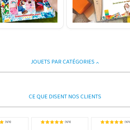
JOUETS PAR CATÉGORIES
CE QUE DISENT NOS CLIENTS
5
5
5
5
5
5
(
/
)
(
/
)
(
/