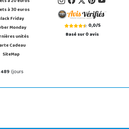
ets à 20 euros
ets à 30 euros
Black Friday
0,0
/
5
yber Monday
Basé sur
0
avis
rnières unités
arte Cadeau
SiteMap
 489
(jours