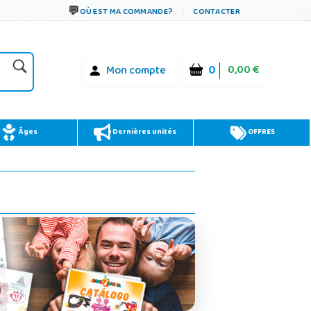
OÙ EST MA COMMANDE?
CONTACTER
0
0,00 €
Mon compte
Âges
Dernières unités
OFFRES