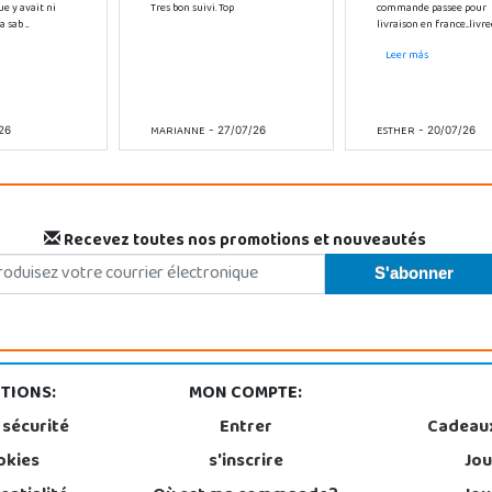
ue y avait ni
Tres bon suivi. Top
commande passee pour
sab ...
livraison en france...livree 
Leer más
MARIANNE
ESTHER
26
- 27/07/26
- 20/07/26
Recevez toutes nos promotions et nouveautés
TIONS:
MON COMPTE:
 sécurité
Entrer
Cadeau
okies
s'inscrire
Jou