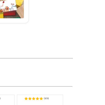
5
5
)
(
/
)