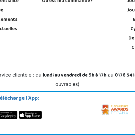
entialité
Où est ma commande?
Jou
ue
Jou
sements
ctuelles
C
De
C
lundi au vendredi de 9h à 17h
0176 541
rvice clientèle : du
au
ouvrables)
élécharge l'App: