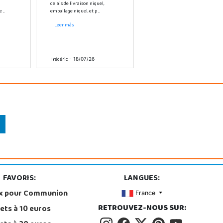
delais de livraison niquel,
...
emballage niquel, et p ...
Leer más
Frédéric
- 18/07/26
FAVORIS:
LANGUES:
x pour Communion
France
RETROUVEZ-NOUS SUR:
ets à 10 euros